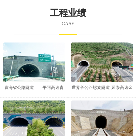
工程业绩
CASE
青海省公路隧道——平阿高速青
世界长公路螺旋隧道-延崇高速金
沙山隧道
家庄隧道