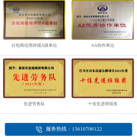
分包商信用评级A级单位
AA协作单位
先进劳务队
十佳先进班组奖
服务热线：15610706122