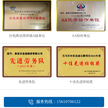
分包商信用评级A级单位
AA协作单位
先进劳务队
十佳先进班组奖
服务热线：15610706122