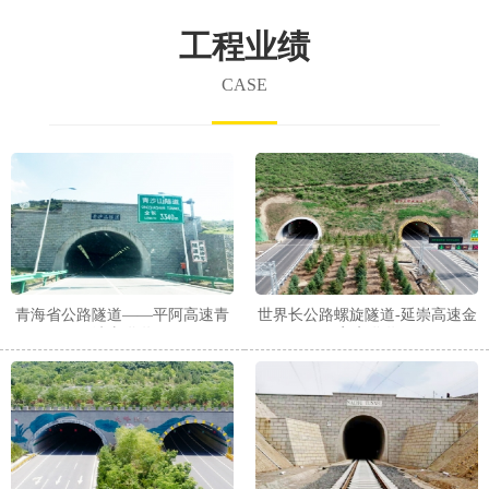
工程业绩
CASE
青海省公路隧道——平阿高速青
世界长公路螺旋隧道-延崇高速金
沙山隧道
家庄隧道